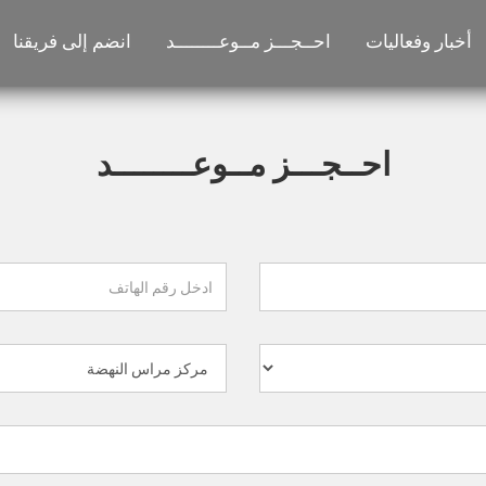
أخبار وفعاليات
احــجـــز مــوعــــــــد
انضم إلى فريقنا
احــجـــز مــوعــــــــد