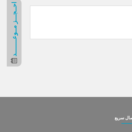
احــجـــز مــوعــــــــد
صال سريع